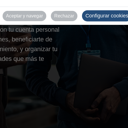
tantes
Configurar cookie
Aceptar y navegar
Rechazar
 segura a todas las
Con tu cuenta personal
es, beneficiarte de
iento, y organizar tu
dades que más te