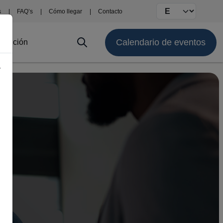
Select your langu
s
FAQ’s
Cómo llegar
Contacto
Calendario de eventos
stitución
y