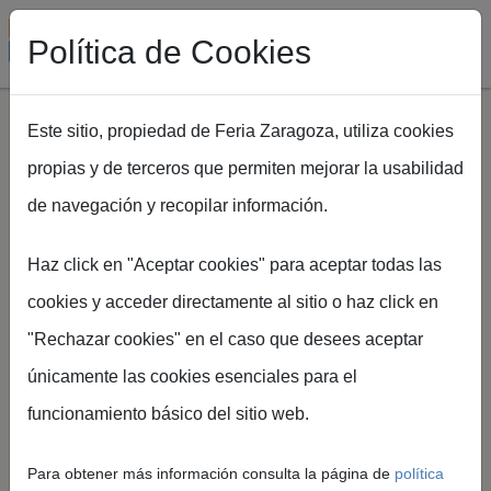
Política de Cookies
Este sitio, propiedad de Feria Zaragoza, utiliza cookies
propias y de terceros que permiten mejorar la usabilidad
Pasar al contenido principal
de navegación y recopilar información.
Ruta de navegación
Inicio
EXPOFIMER
APERTURA · Presentación de SINCRO por AEMER
Haz click en "Aceptar cookies" para aceptar todas las
cookies y acceder directamente al sitio o haz click en
APERTURA ·
"Rechazar cookies" en el caso que desees aceptar
únicamente las cookies esenciales para el
Presentación de
funcionamiento básico del sitio web.
SINCRO por
Para obtener más información consulta la página de
política