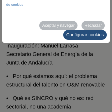
de cookies
AEMER
Aceptar y navegar
Rechazar
Elisa Manero — AEMER
Configurar cookies
Inauguración: Manuel Larrasa –
Secretario General de Energía de la
Junta de Andalucía
• Por qué estamos aquí: el problema
estructural del talento en O&M renovable
• Qué es SINCRO y qué no es: red
sectorial, no una academia