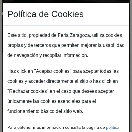
Pasar al contenido principal
Política de Cookies
Este sitio, propiedad de Feria Zaragoza, utiliza cookies
propias y de terceros que permiten mejorar la usabilidad
de navegación y recopilar información.
Exponer en
Haz click en "Aceptar cookies" para aceptar todas las
Feria de Zaragoza
cookies y acceder directamente al sitio o haz click en
Tu marca, en el escaparate internacional que
"Rechazar cookies" en el caso que desees aceptar
conecta sectores, innovación y negocio.
únicamente las cookies esenciales para el
funcionamiento básico del sitio web.
Quiero exponer
Para obtener más información consulta la página de
política