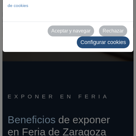
de cookies
Calendario de eventos
Aceptar y navegar
Rechazar
Configurar cookies
EXPONER EN FERIA
Beneficios
de exponer
en Feria de Zaragoza