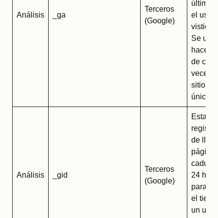
última 
Terceros
Análisis
_ga
el usua
(Google)
vistió l
Se utili
hacer r
de cuan
veces vi
sitio un
único.
Esta co
registra
de lleg
página 
caduca 
Terceros
Análisis
_gid
24 hora
(Google)
para ca
el tiem
un usua