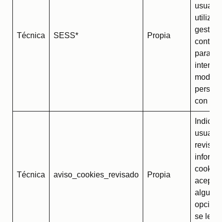
usuario
utilizad
gestor 
Técnica
SESS*
Propia
conteni
para po
interac
modo
persona
con el 
Indica s
usuario
revisad
informa
cookies
Técnica
aviso_cookies_revisado
Propia
acepta
alguna 
opcion
se le h