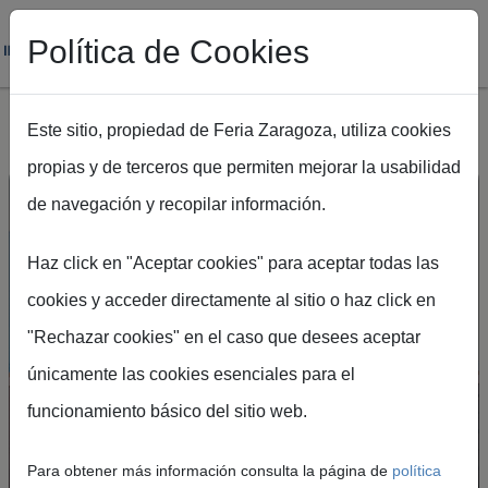
Política de Cookies
Este sitio, propiedad de Feria Zaragoza, utiliza cookies
propias y de terceros que permiten mejorar la usabilidad
Pasar al contenido principal
de navegación y recopilar información.
Haz click en "Aceptar cookies" para aceptar todas las
Feria de Zaragoza, el
cookies y acceder directamente al sitio o haz click en
"Rechazar cookies" en el caso que desees aceptar
epicentro de los
únicamente las cookies esenciales para el
grandes eventos
funcionamiento básico del sitio web.
Feria de Zaragoza es uno de los espacios
Para obtener más información consulta la página de
política
más importantes de España, con más de