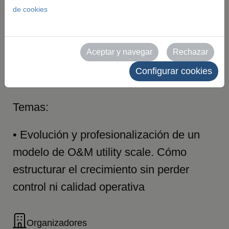
problema es
de cookies
cultural, no
Aceptar y navegar
Rechazar
técnico
Configurar cookies
Temas:
• Evolución y profesionalización de un
modelo de O&M utility scale. Cómo
estructurar el crecimiento sin perder
control ni calidad operativa
Organizadores