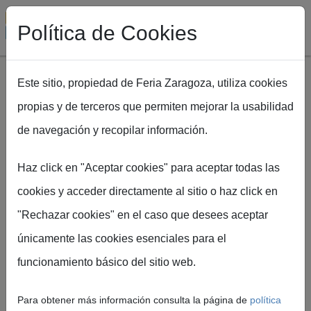
Política de Cookies
Este sitio, propiedad de Feria Zaragoza, utiliza cookies
propias y de terceros que permiten mejorar la usabilidad
Pasar al contenido principal
de navegación y recopilar información.
Ruta de navegación
Inicio
EXPOFIMER
Calidad en O&M: el verdadero problema es cultural, no
Haz click en "Aceptar cookies" para aceptar todas las
técnico
cookies y acceder directamente al sitio o haz click en
"Rechazar cookies" en el caso que desees aceptar
Calidad en O&M:
únicamente las cookies esenciales para el
funcionamiento básico del sitio web.
el verdadero
Para obtener más información consulta la página de
política