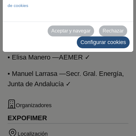
de cookies
EXPOFIMER
2026
Aceptar y navegar
Rechazar
Configurar cookies
• Elisa Manero —AEMER ✓
• Manuel Larrasa —Secr. Gral. Energía,
Junta de Andalucía ✓
Organizadores
EXPOFIMER
Localización