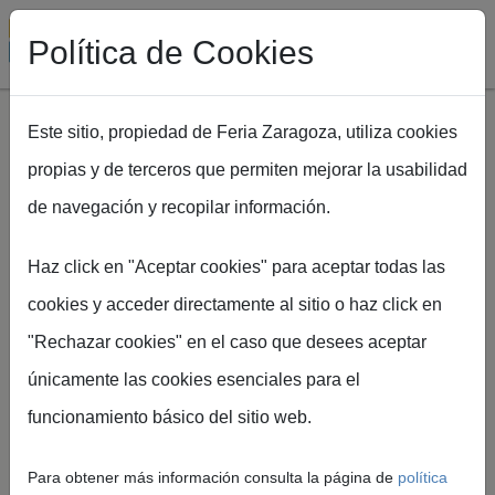
Política de Cookies
Este sitio, propiedad de Feria Zaragoza, utiliza cookies
propias y de terceros que permiten mejorar la usabilidad
Pasar al contenido principal
de navegación y recopilar información.
Ruta de navegación
Inicio
EXPOFIMER
Inauguración de Jornadas Técnicas EXPOFIMER 2026
Haz click en "Aceptar cookies" para aceptar todas las
cookies y acceder directamente al sitio o haz click en
Inauguración de
"Rechazar cookies" en el caso que desees aceptar
únicamente las cookies esenciales para el
Jornadas
funcionamiento básico del sitio web.
Técnicas
Para obtener más información consulta la página de
política