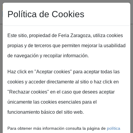
Política de Cookies
Este sitio, propiedad de Feria Zaragoza, utiliza cookies
propias y de terceros que permiten mejorar la usabilidad
Pasar al contenido principal
de navegación y recopilar información.
Ruta de navegación
Inicio
EXPOFIMER
El O&M del futuro: digitalización, ciberseguridad y gestión
Haz click en "Aceptar cookies" para aceptar todas las
de activos
cookies y acceder directamente al sitio o haz click en
"Rechazar cookies" en el caso que desees aceptar
El O&M del
únicamente las cookies esenciales para el
funcionamiento básico del sitio web.
futuro:
Para obtener más información consulta la página de
política