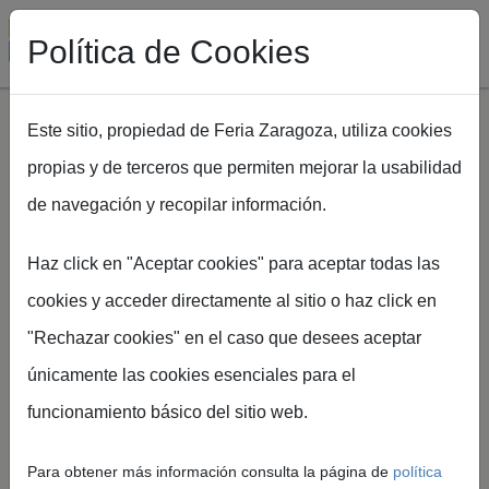
Política de Cookies
Este sitio, propiedad de Feria Zaragoza, utiliza cookies
propias y de terceros que permiten mejorar la usabilidad
Pasar al contenido principal
de navegación y recopilar información.
Ruta de navegación
Inicio
EXPOFIMER 2026 concluye su edición especial con una
Haz click en "Aceptar cookies" para aceptar todas las
alta participación
cookies y acceder directamente al sitio o haz click en
"Rechazar cookies" en el caso que desees aceptar
únicamente las cookies esenciales para el
Feria de Zaragoza
funcionamiento básico del sitio web.
EXPOFIMER 2026
concluye su edición
Para obtener más información consulta la página de
política