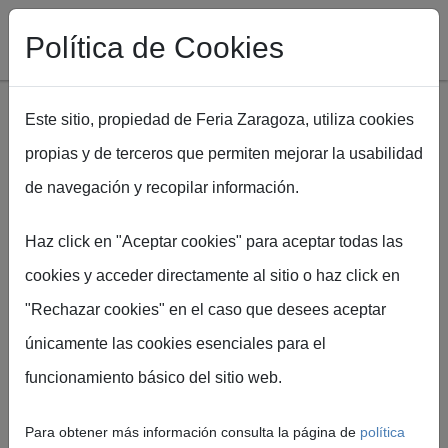
Política de Cookies
Este sitio, propiedad de Feria Zaragoza, utiliza cookies
propias y de terceros que permiten mejorar la usabilidad
Pasar al contenido principal
de navegación y recopilar información.
Ruta de navegación
Inicio
ARATUR
Presentación Hydria Visita Nocturna Catedral de Tarazona
Haz click en "Aceptar cookies" para aceptar todas las
cookies y acceder directamente al sitio o haz click en
Presentación
"Rechazar cookies" en el caso que desees aceptar
únicamente las cookies esenciales para el
Hydria Visita
funcionamiento básico del sitio web.
Nocturna
Para obtener más información consulta la página de
política