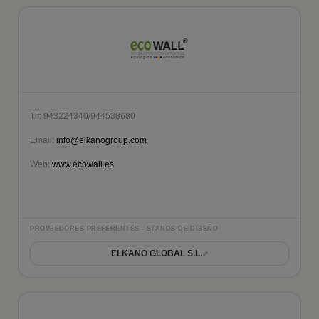
Tlf: 943224340/944538680
Email:
info@elkanogroup.com
Web:
www.ecowall.es
PROVEEDORES PREFERENTES - STANDS DE DISEÑO
ELKANO GLOBAL S.L.