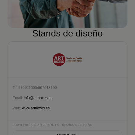
Stands de diseño
Tlf: 976911600/667618190
Email:
info@artboxes.es
Web:
www.artboxes.es
PROVEEDORES PREFERENTES - STANDS DE DISEÑO