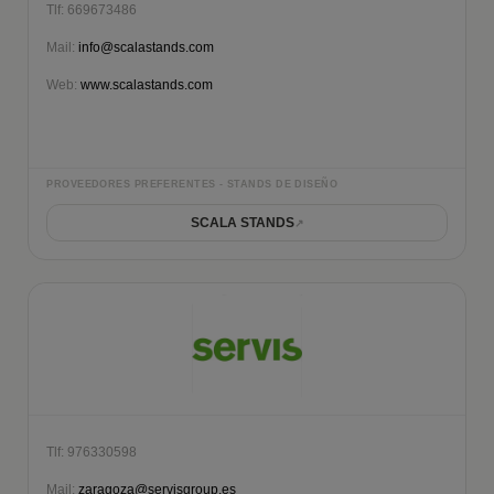
Tlf: 669673486
Mail:
info@scalastands.com
Web:
www.scalastands.com
PROVEEDORES PREFERENTES - STANDS DE DISEÑO
SCALA STANDS
Tlf: 976330598
Mail:
zaragoza@servisgroup.es