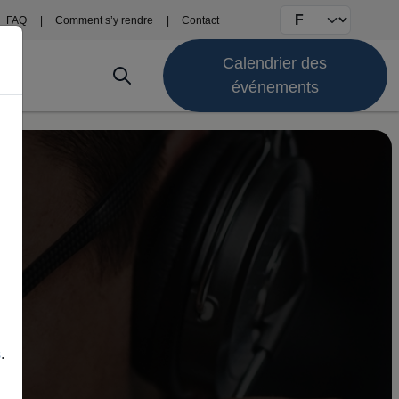
Select your langu
FAQ
Comment s’y rendre
Contact
to
Calendrier des
événements
s
.