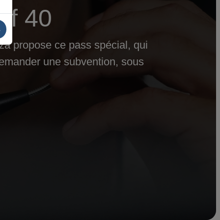
if 40
s
oza propose ce pass spécial, qui
e demander une subvention, sous