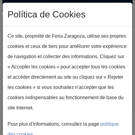
Aller au contenu principal
Política de Cookies
Ce site, propriété de Feria Zaragoza, utilise ses propres
cookies et ceux de tiers pour améliorer votre expérience
de navigation et collecter des informations. Cliquez sur
« Accepter les cookies » pour accepter tous les cookies
et accéder directement au site ou cliquez sur « Rejeter
Destination Saragosse
les cookies » si vous souhaitez n'accepter que les
: ville de culture et de
cookies indispensables au fonctionnement de base du
rencontres
site Internet.
Un lieu où se rencontrent histoire, innovation
Pour plus d'informations, consultez la page
politique
et hospitalité.
des cookies
.