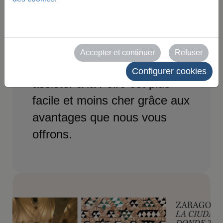
pour votre
visite à Feria
Accepter et continuer
Refuser
Voyager à Saragosse et
Configurer cookies
assister à la Foire est plus
facile et moins cher grâce aux
avantages que nous vous
offrons.