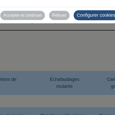
Configurer cookie
Accepter et continuer
Refuser
 Feria de Zaragoza - Exposant - Déclaration re
tions de
Échafaudages
Cam
roulants
g