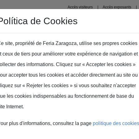
Accès visiteurs
Accès exposants
Política de Cookies
Organisateurs
Enceintes
Saragosse
Presse
Ins
e site, propriété de Feria Zaragoza, utilise ses propres cookies
t ceux de tiers pour améliorer votre expérience de navigation et
ollecter des informations. Cliquez sur « Accepter les cookies »
our accepter tous les cookies et accéder directement au site ou
liquez sur « Rejeter les cookies » si vous souhaitez n'accepter
ue les cookies indispensables au fonctionnement de base du
ite Internet.
on responsable
our plus d'informations, consultez la page
politique des cookie
ce avec des tiers et désignation du responsable