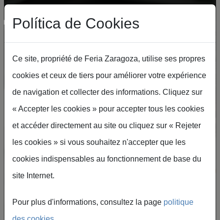
Aller au contenu principal
Política de Cookies
Ce site, propriété de Feria Zaragoza, utilise ses propres
cookies et ceux de tiers pour améliorer votre expérience
Exposer au
de navigation et collecter des informations. Cliquez sur
« Accepter les cookies » pour accepter tous les cookies
Feria de Zaragoza
et accéder directement au site ou cliquez sur « Rejeter
les cookies » si vous souhaitez n'accepter que les
Votre marque, dans la vitrine internationale
cookies indispensables au fonctionnement de base du
qui relie les secteurs, l'innovation et les
site Internet.
affaires.
Pour plus d'informations, consultez la page
politique
Je souhaite exposer
des cookies
.