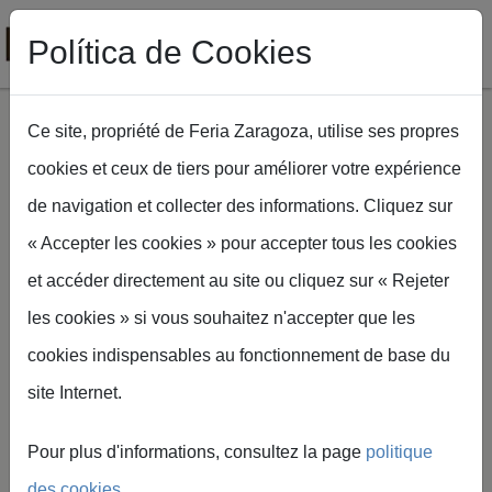
Política de Cookies
Ce site, propriété de Feria Zaragoza, utilise ses propres
cookies et ceux de tiers pour améliorer votre expérience
Aller au contenu principal
de navigation et collecter des informations. Cliquez sur
Fil d'Ariane
Accueil
« Accepter les cookies » pour accepter tous les cookies
Rencontre Missions commerciales ICEX / FIMA 2026
et accéder directement au site ou cliquez sur « Rejeter
les cookies » si vous souhaitez n'accepter que les
Rencontre
cookies indispensables au fonctionnement de base du
site Internet.
Missions
Pour plus d'informations, consultez la page
politique
commerciales
des cookies
.