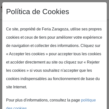
Política de Cookies
Ce site, propriété de Feria Zaragoza, utilise ses propres
cookies et ceux de tiers pour améliorer votre expérience
Aller au contenu principal
de navigation et collecter des informations. Cliquez sur
Fil d'Ariane
Accueil
« Accepter les cookies » pour accepter tous les cookies
FIGAN 2027 renouvelle son image et ouvre la
commercialisation des espaces
et accéder directement au site ou cliquez sur « Rejeter
les cookies » si vous souhaitez n'accepter que les
cookies indispensables au fonctionnement de base du
site Internet.
Feria de Zaragoza
FIGAN 2027 renouvelle
Pour plus d'informations, consultez la page
politique
son image et ouvre la
des cookies
.