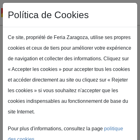
Política de Cookies
Ce site, propriété de Feria Zaragoza, utilise ses propres
cookies et ceux de tiers pour améliorer votre expérience
Aller au contenu principal
de navigation et collecter des informations. Cliquez sur
Fil d'Ariane
Accueil
« Accepter les cookies » pour accepter tous les cookies
Rubén Auseré préside le comité d'organisation d'ENOMAQ
2027
et accéder directement au site ou cliquez sur « Rejeter
les cookies » si vous souhaitez n'accepter que les
cookies indispensables au fonctionnement de base du
site Internet.
Feria de Zaragoza
Rubén Auseré préside
Pour plus d'informations, consultez la page
politique
le comité
des cookies
.