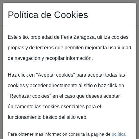
Política de Cookies
Este sitio, propiedad de Feria Zaragoza, utiliza cookies
propias y de terceros que permiten mejorar la usabilidad
Pasar al contenido principal
de navegación y recopilar información.
Ruta de navegación
Inicio
ARATUR
Juega al Momiagram. Haz tu foto, súbela a redes y gana
Haz click en "Aceptar cookies" para aceptar todas las
exclusivos premios
cookies y acceder directamente al sitio o haz click en
"Rechazar cookies" en el caso que desees aceptar
Juega al
únicamente las cookies esenciales para el
funcionamiento básico del sitio web.
Momiagram. Haz
Para obtener más información consulta la página de
política