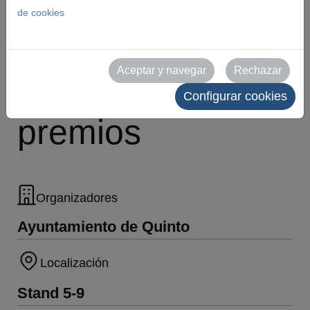
tu foto, súbela a
de cookies
redes y gana
Aceptar y navegar
Rechazar
exclusivos
Configurar cookies
premios
Organizadores
Ayuntamiento de Quinto
Localización
Stand 5-9