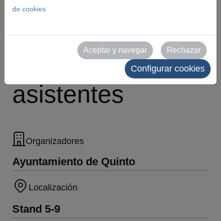
Momias, con
de cookies
sorteo de regalos
Aceptar y navegar
Rechazar
a todos los
Configurar cookies
asistentes
Organizadores
Ayuntamiento de Quinto
Localización
Stand 5-9