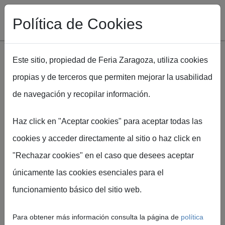
Política de Cookies
Este sitio, propiedad de Feria Zaragoza, utiliza cookies
propias y de terceros que permiten mejorar la usabilidad
Pasar al contenido principal
de navegación y recopilar información.
Ruta de navegación
Inicio
ARATUR
Visitas virtuales al Museo de las Momias, con sorteo de
Haz click en "Aceptar cookies" para aceptar todas las
regalos a todos los asistentes
cookies y acceder directamente al sitio o haz click en
"Rechazar cookies" en el caso que desees aceptar
Visitas virtuales
únicamente las cookies esenciales para el
funcionamiento básico del sitio web.
al Museo de las
Para obtener más información consulta la página de
política