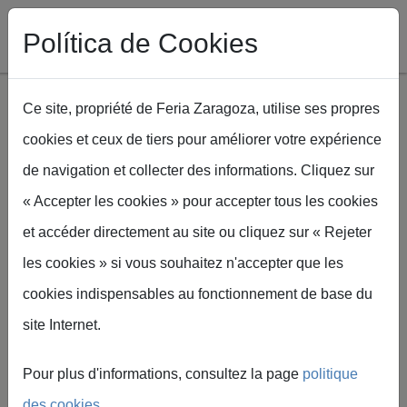
Política de Cookies
Ce site, propriété de Feria Zaragoza, utilise ses propres
cookies et ceux de tiers pour améliorer votre expérience
Aller au contenu principal
de navigation et collecter des informations. Cliquez sur
Fil d'Ariane
Accueil
Spaper
Formularios de Servicios Spaper
« Accepter les cookies » pour accepter tous les cookies
et accéder directement au site ou cliquez sur « Rejeter
les cookies » si vous souhaitez n'accepter que les
cookies indispensables au fonctionnement de base du
Formulaires de
site Internet.
services
Pour plus d'informations, consultez la page
politique
des cookies
.