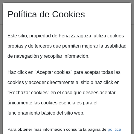
Política de Cookies
Este sitio, propiedad de Feria Zaragoza, utiliza cookies
propias y de terceros que permiten mejorar la usabilidad
Pasar al contenido principal
de navegación y recopilar información.
Ruta de navegación
Inicio
ARATUR inaugura su 20ª edición con 80 marcas
Haz click en "Aceptar cookies" para aceptar todas las
expositoras y más de 2.000 m² de oferta turística
cookies y acceder directamente al sitio o haz click en
"Rechazar cookies" en el caso que desees aceptar
únicamente las cookies esenciales para el
Feria de Zaragoza
funcionamiento básico del sitio web.
ARATUR inaugura su
20ª edición con 80
Para obtener más información consulta la página de
política