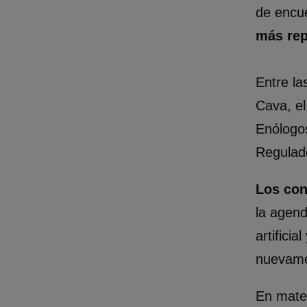
de encue
más rep
Entre la
Cava, el
Enólogos
Regulado
Los con
la agenda
artifici
nuevam
En mater