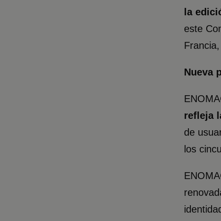
la edici
este Com
Francia,
Nueva 
ENOMAQ 
refleja
de usuar
los cinc
ENOMAQ 
renovada
identida