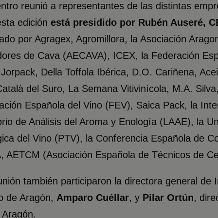
ntro reunió a representantes de las distintas emp
sta edición
está presidido por Rubén Auseré, C
do por Agragex, Agromillora, la Asociación Arago
dores de Cava (AECAVA), ICEX, la Federación Esp
Jorpack, Della Toffola Ibérica, D.O. Cariñena, Ac
 Català del Suro, La Semana Vitivinícola, M.A. Silva
ación Española del Vino (FEV), Saica Pack, la Inte
rio de Análisis del Aroma y Enología (LAAE), la U
ica del Vino (PTV), la Conferencia Española de C
 AETCM (Asociación Española de Técnicos de Cer
unión también participaron la directora general de
o de Aragón,
Amparo Cuéllar
, y
Pilar Ortún
, dir
 Aragón.