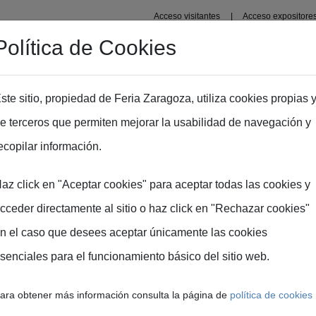
Acceso visitantes
Acceso expositore
Política de Cookies
Área Profesional
Zona prensa
ste sitio, propiedad de Feria Zaragoza, utiliza cookies propias 
e terceros que permiten mejorar la usabilidad de navegación y
ón
en su segundo Comité Organizador
ecopilar información.
az click en "Aceptar cookies" para aceptar todas las cookies y
cceder directamente al sitio o haz click en "Rechazar cookies"
n el caso que desees aceptar únicamente las cookies
senciales para el funcionamiento básico del sitio web.
presenta
la edición en
ara obtener más información consulta la página de
política de cookies