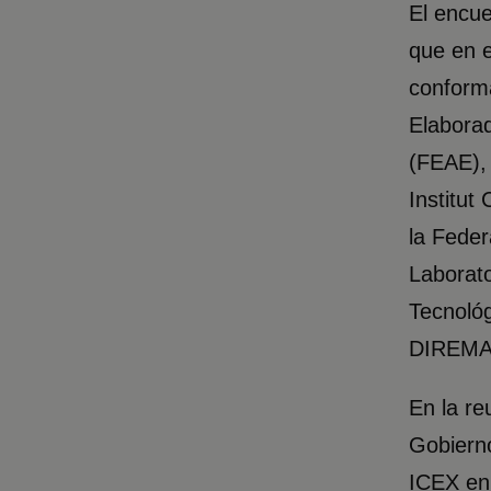
El encue
que en e
conforma
Elabora
(FEAE), 
Institut
la Feder
Laborato
Tecnológ
DIREMA,
En la re
Gobiern
ICEX en