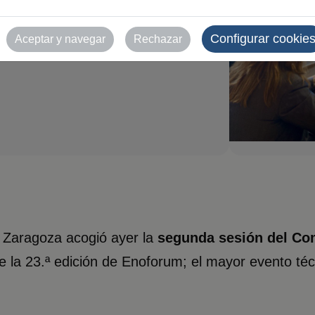
mité
Configurar cookie
Aceptar y navegar
Rechazar
 Zaragoza acogió ayer la
segunda sesión del C
 la 23.ª edición de Enoforum; el mayor evento técnic