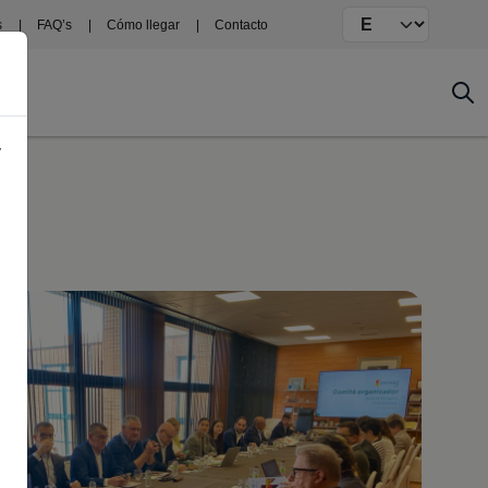
Select your langu
s
FAQ’s
Cómo llegar
Contacto
y