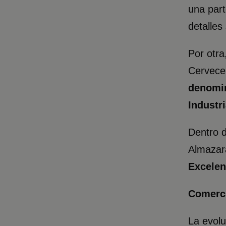
una part
detalle
Por otra
Cervece
denomi
Industr
Dentro d
Almazar
Excelen
Comerci
La evolu