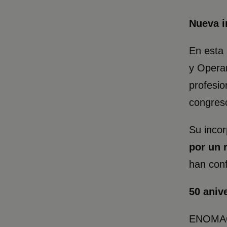
Nueva i
En esta 
y Opera
profesio
congreso
Su inco
por un 
han conf
50 aniv
ENOMAQ 