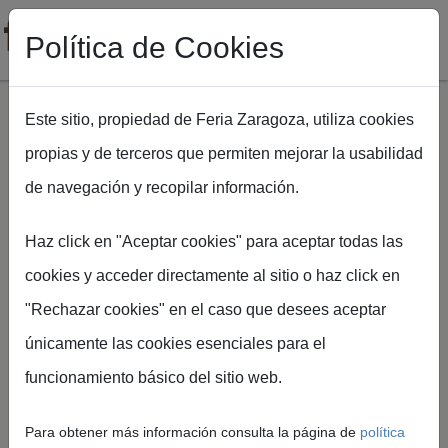
Política de Cookies
Este sitio, propiedad de Feria Zaragoza, utiliza cookies
propias y de terceros que permiten mejorar la usabilidad
Pasar al contenido principal
de navegación y recopilar información.
Ruta de navegación
Inicio
FIGAN 2027 presenta los avances de su 18ª edición en su
Haz click en "Aceptar cookies" para aceptar todas las
segundo Comité Organizador
cookies y acceder directamente al sitio o haz click en
"Rechazar cookies" en el caso que desees aceptar
únicamente las cookies esenciales para el
Feria de Zaragoza
funcionamiento básico del sitio web.
FIGAN 2027 presenta
los avances de su 18ª
Para obtener más información consulta la página de
política