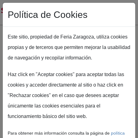
Política de Cookies
Este sitio, propiedad de Feria Zaragoza, utiliza cookies
propias y de terceros que permiten mejorar la usabilidad
Pasar al contenido principal
de navegación y recopilar información.
Ruta de navegación
Inicio
SMOPYC 2026 muestra las claves de su próxima edición
Haz click en "Aceptar cookies" para aceptar todas las
cookies y acceder directamente al sitio o haz click en
"Rechazar cookies" en el caso que desees aceptar
Feria de Zaragoza
únicamente las cookies esenciales para el
SMOPYC 2026
funcionamiento básico del sitio web.
muestra las claves de
Para obtener más información consulta la página de
política