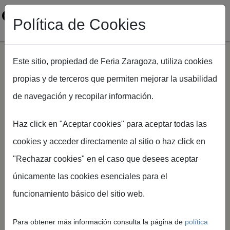
Política de Cookies
Este sitio, propiedad de Feria Zaragoza, utiliza cookies
propias y de terceros que permiten mejorar la usabilidad
Pasar al contenido principal
de navegación y recopilar información.
Ruta de navegación
Inicio
City360
Cómo llegar City360
Haz click en "Aceptar cookies" para aceptar todas las
cookies y acceder directamente al sitio o haz click en
"Rechazar cookies" en el caso que desees aceptar
únicamente las cookies esenciales para el
Cómo llegar
funcionamiento básico del sitio web.
Encuentra la mejor forma de
Para obtener más información consulta la página de
política