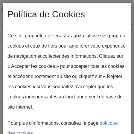
Política de Cookies
Ce site, propriété de Feria Zaragoza, utilise ses propres
cookies et ceux de tiers pour améliorer votre expérience
Aller au contenu principal
de navigation et collecter des informations. Cliquez sur
Fil d'Ariane
Accueil
SMAGUA
Événement Smagua
« Accepter les cookies » pour accepter tous les cookies
et accéder directement au site ou cliquez sur « Rejeter
les cookies » si vous souhaitez n'accepter que les
cookies indispensables au fonctionnement de base du
SMAGUA, LA
site Internet.
GRANDE
Pour plus d'informations, consultez la page
politique
des cookies
.