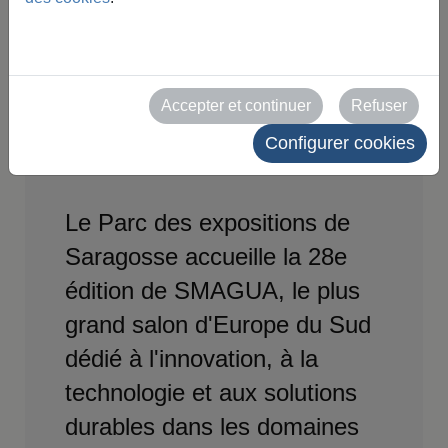
VITRINE
TECHNOLOGI
Accepter et continuer
Refuser
QUE
Configurer cookies
Le Parc des expositions de
Saragosse accueille la 28e
édition de SMAGUA, le plus
grand salon d'Europe du Sud
dédié à l'innovation, à la
technologie et aux solutions
durables dans les domaines