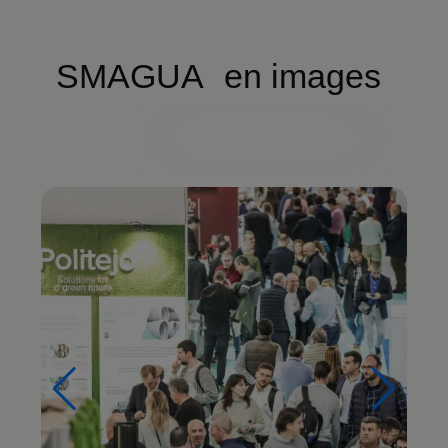
SMAGUA en images
Voir la galerie complète
Imagen
Im