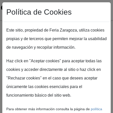
Política de Cookies
Este sitio, propiedad de Feria Zaragoza, utiliza cookies
propias y de terceros que permiten mejorar la usabilidad
Pasar al contenido principal
de navegación y recopilar información.
Ruta de navegación
Inicio
Feria de Zaragoza y la FAMCP firman un convenio de
Haz click en "Aceptar cookies" para aceptar todas las
colaboración para CITY.360
cookies y acceder directamente al sitio o haz click en
"Rechazar cookies" en el caso que desees aceptar
únicamente las cookies esenciales para el
Feria de Zaragoza
funcionamiento básico del sitio web.
Feria de Zaragoza y la
FAMCP firman un
Para obtener más información consulta la página de
política