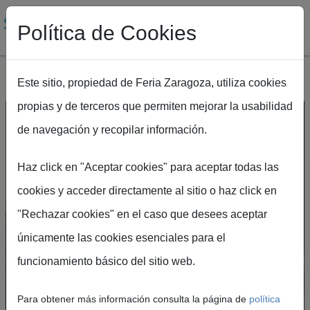
Política de Cookies
Este sitio, propiedad de Feria Zaragoza, utiliza cookies
propias y de terceros que permiten mejorar la usabilidad
Pasar al contenido principal
de navegación y recopilar información.
Inscripción de
Haz click en "Aceptar cookies" para aceptar todas las
expositores
cookies y acceder directamente al sitio o haz click en
"Rechazar cookies" en el caso que desees aceptar
Centraliza aquí todo el proceso de alta e
únicamente las cookies esenciales para el
inscripción. El acceso y la gestión se realizan en la
funcionamiento básico del sitio web.
plataforma de Expositores.
Para obtener más información consulta la página de
política