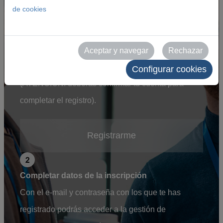
de cookies
Registro como expositor
Como expositor de Feria de Zaragoza debes
registrarte haciendo clic en el enlace. Una vez
Aceptar y navegar
Rechazar
registrado, recibirás un e-mail de confirmación
Configurar cookies
(ATENCIÓN: deberás confirmar tu cuenta para
completar el registro).
Registrarme
Completar datos de la inscripción
Con el e-mail y contraseña con los que te has
registrado podrás acceder a la gestión de