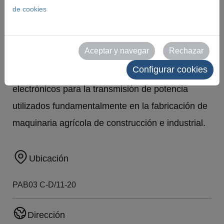
de cookies
EXPOSITOR DIRECTO
Bondioli y Pavesi Ibérica S.A. empresa dedicada
Aceptar y navegar
Rechazar
a la fabricación y comercialización de
Configurar cookies
componentes mecánicos, oleodinámicos y
electrónicos para la transmisión de potencia
utilizados fundamentalmente en la fabricación de
maquinaria agrícola de construcción e industrial.
Ubicación
PAB03 C-D/11-20
Dirección