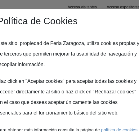
Acceso visitantes
Acceso expositore
Política de Cookies
Área profesional
Planos
Fima Conecta Talento
Fi
ste sitio, propiedad de Feria Zaragoza, utiliza cookies propias 
e terceros que permiten mejorar la usabilidad de navegación y
ción
ecopilar información.
az click en "Aceptar cookies" para aceptar todas las cookies y
cceder directamente al sitio o haz click en "Rechazar cookies"
n el caso que desees aceptar únicamente las cookies
a gran
senciales para el funcionamiento básico del sitio web.
aquinaria
ara obtener más información consulta la página de
política de cookies