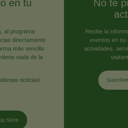
to en tu
No te p
o
act
a, al programa
Recibe la inform
ticias directamente
eventos en su c
orma más sencilla
actividades, serv
erderte nada de la
visitan
ltimas noticias!
Suscríbet
pp Store