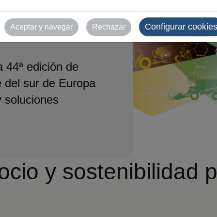
Configurar cookie
Aceptar y navegar
Rechazar
 44ª edición de
 del sur de Europa
y soluciones
cio y sostenibilidad p