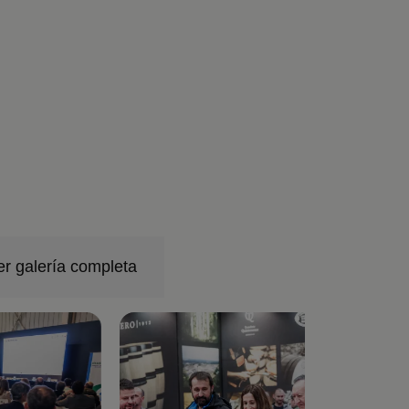
er galería completa
Imagen
I