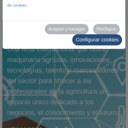
de cookies
Maquinaria
Agrícola
Aceptar y navegar
Rechazar
Configurar cookies
Una feria internacional que reúne
maquinaria agrícola, innovaciones,
tecnologías, talento y marcas líderes
del sector para ofrecer a los
profesionales de la agricultura un
espacio único dedicado a los
negocios, el conocimiento y el futuro.