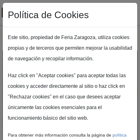
Política de Cookies
Este sitio, propiedad de Feria Zaragoza, utiliza cookies
propias y de terceros que permiten mejorar la usabilidad
Pasar al contenido principal
de navegación y recopilar información.
Haz click en "Aceptar cookies" para aceptar todas las
cookies y acceder directamente al sitio o haz click en
Ruta de navegación
Inicio
FIMA Agrícola
FIMA Pase 40
"Rechazar cookies" en el caso que desees aceptar
Solicitud de pase
únicamente las cookies esenciales para el
colectivo 40
funcionamiento básico del sitio web.
Para obtener más información consulta la página de
política
Con el fin de agilizar la entrada de grupos de