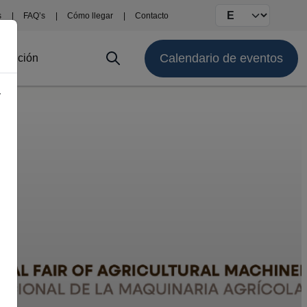
Select your langu
s
FAQ’s
Cómo llegar
Contacto
Calendario de eventos
stitución
y