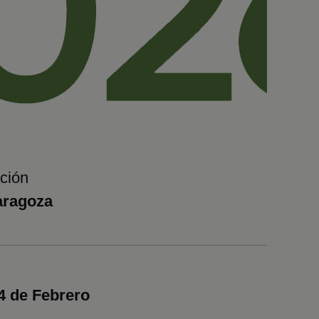
ción
aragoza
14 de Febrero