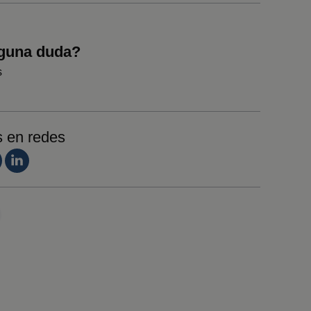
lguna duda?
s
s en redes