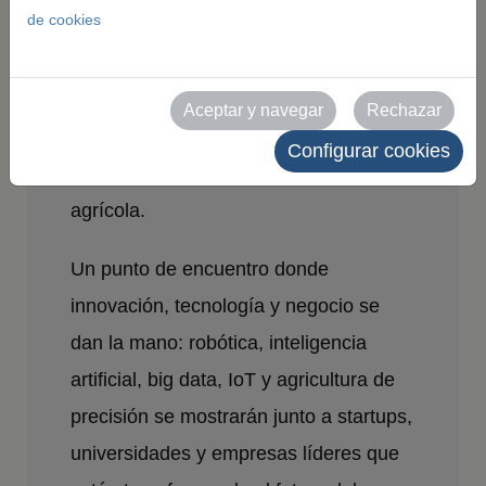
de cookies
¿Qué es?
FIMA Tech
es el nuevo espacio de
Aceptar y navegar
Rechazar
FIMA 2026, creado para impulsar la
Configurar cookies
tecnología y digitalización del sector
agrícola.
Un punto de encuentro donde
innovación, tecnología y negocio se
dan la mano: robótica, inteligencia
artificial, big data, IoT y agricultura de
precisión se mostrarán junto a startups,
universidades y empresas líderes que