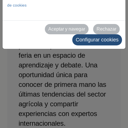
de cookies
FIMA 2026 ofrece un
completo programa de
jornadas técnicas,
Aceptar y navegar
Rechazar
conferencias y actividades
Configurar cookies
paralelas que convierten la
feria en un espacio de
aprendizaje y debate. Una
oportunidad única para
conocer de primera mano las
últimas tendencias del sector
agrícola y compartir
experiencias con expertos
internacionales.