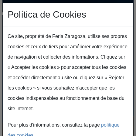
Aller au contenu principal
Política de Cookies
Ce site, propriété de Feria Zaragoza, utilise ses propres
cookies et ceux de tiers pour améliorer votre expérience
de navigation et collecter des informations. Cliquez sur
« Accepter les cookies » pour accepter tous les cookies
et accéder directement au site ou cliquez sur « Rejeter
Deux sites,
les cookies » si vous souhaitez n'accepter que les
cookies indispensables au fonctionnement de base du
des possibilités infinies
site Internet.
La Feria de Zaragoza vous offre plus de 360
Pour plus d'informations, consultez la page
politique
000 m² d'espace d'exposition et un palais des
des cookies
.