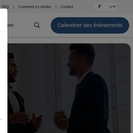
Select your langu
FAQ
Comment s’y rendre
Contact
Calendrier des événements
titution
s
.