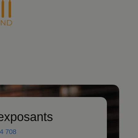
 exposants
4 708