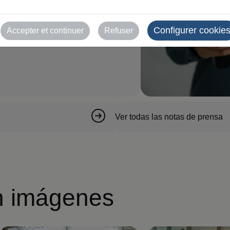
Configurer cookie
Accepter et continuer
Refuser
Ver todas las notas de prensa
n imágenes
V