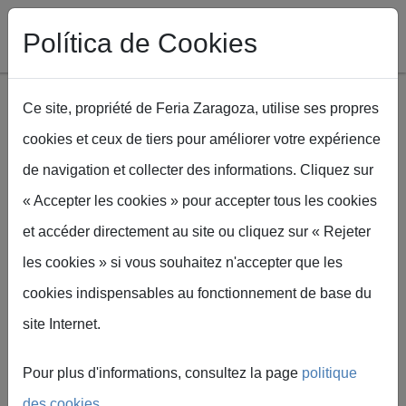
Política de Cookies
Ce site, propriété de Feria Zaragoza, utilise ses propres
cookies et ceux de tiers pour améliorer votre expérience
Aller au contenu principal
de navigation et collecter des informations. Cliquez sur
Fil d'Ariane
Accueil
Colaboradores que apoyan Spaper 2027
« Accepter les cookies » pour accepter tous les cookies
et accéder directement au site ou cliquez sur « Rejeter
les cookies » si vous souhaitez n'accepter que les
cookies indispensables au fonctionnement de base du
Colaboradores
site Internet.
que apoyan
Pour plus d'informations, consultez la page
politique
des cookies
.