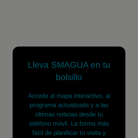
Lleva SMAGUA en tu
bolsillo
Accede al mapa interactivo, al
programa actualizado y a las
últimas noticias desde tu
teléfono móvil. La forma más
fácil de planificar tu visita y