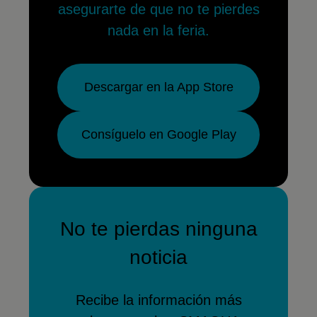
asegurarte de que no te pierdes
nada en la feria.
Descargar en la App Store
Consíguelo en Google Play
No te pierdas ninguna
noticia
Recibe la información más