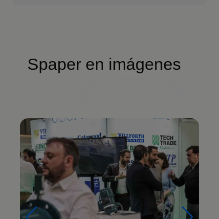
Spaper en imágenes
Ver galería completa
Imagen
Im