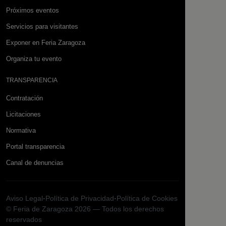
Próximos eventos
Servicios para visitantes
Exponer en Feria Zaragoza
Organiza tu evento
TRANSPARENCIA
Contratación
Licitaciones
Normativa
Portal transparencia
Canal de denuncias
Aviso Legal
·
Política de Privacidad
·
Política de Cookies
© Feria de Zaragoza 2026 — Todos los derechos
reservados