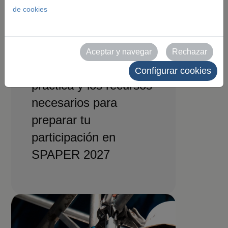
para
de cookies
expositores
Aceptar y navegar
Rechazar
Toda la información
Configurar cookies
práctica y los recursos
necesarios para
preparar tu
participación en
SPAPER 2027