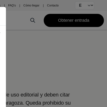
Select your langu
s
FAQ’s
Cómo llegar
Contacto
Obtener entrada
y
de uso editorial y deben citar
e Zaragoza. Queda prohibido su