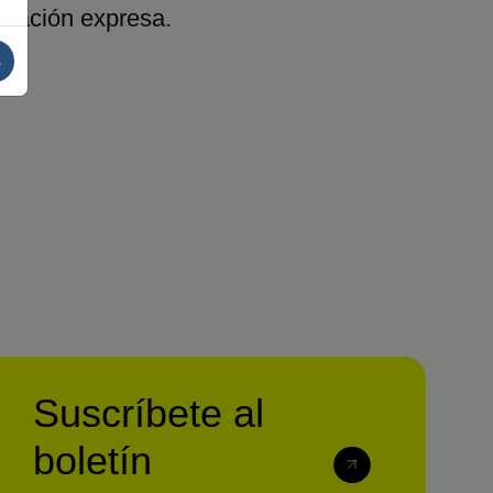
rización expresa.
s
Suscríbete al
boletín