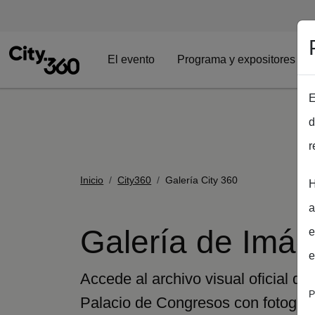
El evento
Programa y expositores
E
Pasar al contenido principal
d
r
Ruta de navega
Inicio
City360
Galería City 360
H
a
Galería de Imá
e
e
Accede al archivo visual oficial d
P
Palacio de Congresos con fotografí