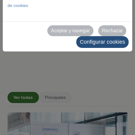
en alta resolución de nuestros eventos y recintos.
de cookies
Todas las imágenes son de uso editorial y deben
citar como fuente a Feria de Zaragoza. Queda
Aceptar y navegar
Rechazar
prohibido su uso comercial sin autorización
Configurar cookies
expresa.
Ver todas
Principales