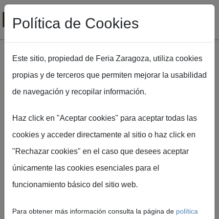
Política de Cookies
Este sitio, propiedad de Feria Zaragoza, utiliza cookies
propias y de terceros que permiten mejorar la usabilidad
Pasar al contenido principal
de navegación y recopilar información.
Haz click en "Aceptar cookies" para aceptar todas las
Ruta de navegación
Inicio
FIMA Agrícola
Prueba Galeria Microsite
cookies y acceder directamente al sitio o haz click en
"Rechazar cookies" en el caso que desees aceptar
Galería de Imágenes
únicamente las cookies esenciales para el
funcionamiento básico del sitio web.
Accede al archivo visual oficial de Feria de
Zaragoza y Palacio de Congresos con fotografías
Para obtener más información consulta la página de
política