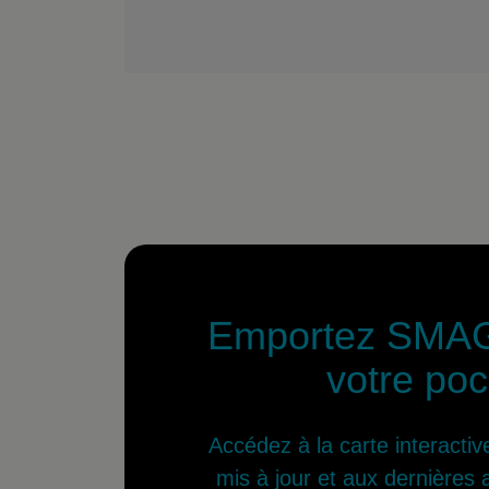
Emportez SMA
votre po
Accédez à la carte interact
mis à jour et aux dernières 