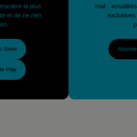
manière la plus
mail : actualités
ite et de ne rien
exclusives 
on.
p
p Store
Abonnez
le Play