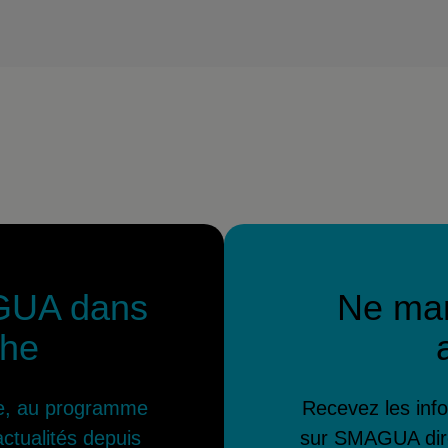
GUA dans
Ne ma
che
ive, au programme
Recevez les info
actualités depuis
sur SMAGUA dire