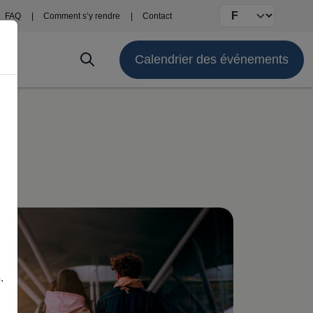
Select your langu
FAQ
Comment s’y rendre
Contact
Calendrier des événements
s
.