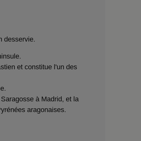
n desservie.
ninsule.
ien et constitue l'un des
se.
e Saragosse à Madrid, et la
 Pyrénées aragonaises.