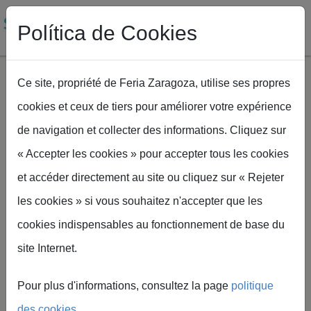
Política de Cookies
Ce site, propriété de Feria Zaragoza, utilise ses propres
cookies et ceux de tiers pour améliorer votre expérience
Aller au contenu principal
de navigation et collecter des informations. Cliquez sur
Fil d'Ariane
Accueil
SMAGUA
Jornadas Smagua
« Accepter les cookies » pour accepter tous les cookies
et accéder directement au site ou cliquez sur « Rejeter
les cookies » si vous souhaitez n'accepter que les
cookies indispensables au fonctionnement de base du
Journées et
site Internet.
activités
Pour plus d'informations, consultez la page
politique
des cookies
.