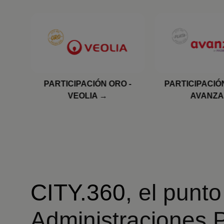
 -
PARTICIPACIÓN PLATA -
PARTICIPACIÓN
AVANZA
CLECE
CITY.360
, el punt
Administraciones 