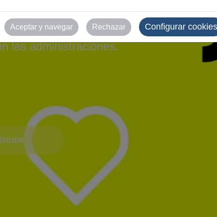
iones Públicas
Configurar cookie
Aceptar y navegar
Rechazar
en las administraciones.
strate