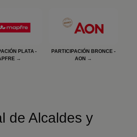
ACIÓN BRONCE -
PARTICIPACIÓN BRONCE -
PAR
AON
HIBERUS
l de Alcaldes y