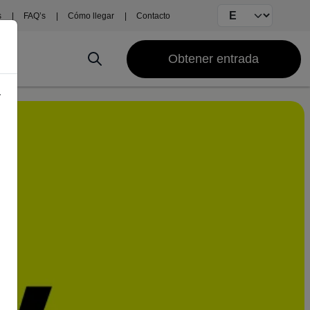
Select your langu
s
FAQ’s
Cómo llegar
Contacto
Obtener entrada
y